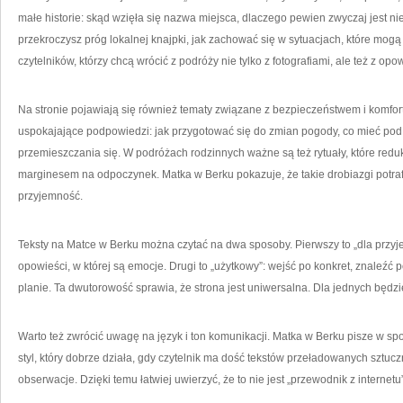
małe historie: skąd wzięła się nazwa miejsca, dlaczego pewien zwyczaj jest ni
przekroczysz próg lokalnej knajpki, jak zachować się w sytuacjach, które mogą 
czytelników, którzy chcą wrócić z podróży nie tylko z fotografiami, ale też z opo
Na stronie pojawiają się również tematy związane z bezpieczeństwem i komforte
uspokajające podpowiedzi: jak przygotować się do zmian pogody, co mieć pod 
przemieszczania się. W podróżach rodzinnych ważne są też rytuały, które reduku
marginesem na odpoczynek. Matka w Berku pokazuje, że takie drobiazgi potraf
przyjemność.
Teksty na Matce w Berku można czytać na dwa sposoby. Pierwszy to „dla przyj
opowieści, w której są emocje. Drugi to „użytkowy”: wejść po konkret, znaleźć
planie. Ta dwutorowość sprawia, że strona jest uniwersalna. Dla jednych będz
Warto też zwrócić uwagę na język i ton komunikacji. Matka w Berku pisze w sp
styl, który dobrze działa, gdy czytelnik ma dość tekstów przeładowanych sztuczn
obserwacje. Dzięki temu łatwiej uwierzyć, że to nie jest „przewodnik z internet