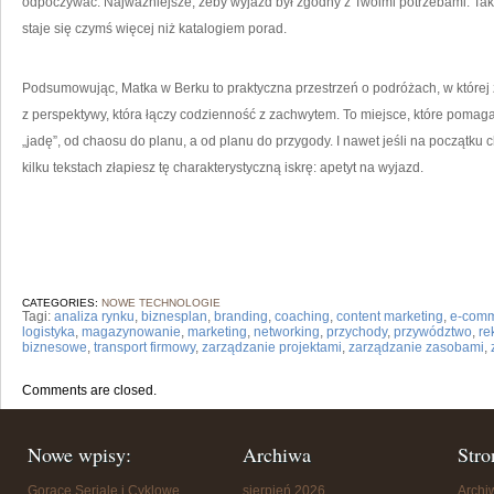
odpoczywać. Najważniejsze, żeby wyjazd był zgodny z Twoimi potrzebami. Taki 
staje się czymś więcej niż katalogiem porad.
Podsumowując, Matka w Berku to praktyczna przestrzeń o podróżach, w której 
z perspektywy, która łączy codzienność z zachwytem. To miejsce, które pomaga 
„jadę”, od chaosu do planu, a od planu do przygody. I nawet jeśli na początku 
kilku tekstach złapiesz tę charakterystyczną iskrę: apetyt na wyjazd.
CATEGORIES:
NOWE TECHNOLOGIE
Tagi:
analiza rynku
,
biznesplan
,
branding
,
coaching
,
content marketing
,
e-com
logistyka
,
magazynowanie
,
marketing
,
networking
,
przychody
,
przywództwo
,
re
biznesowe
,
transport firmowy
,
zarządzanie projektami
,
zarządzanie zasobami
,
Comments are closed.
Nowe wpisy:
Archiwa
Stro
Gorące Seriale i Cyklowe
sierpień 2026
Arch