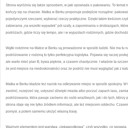
Strona wyróżnia się także sposobem, w jaki opowiada o pakowaniu. To temat nib
kończy się na chaosie. Matka w Berku proponuje podejście rozsądne: pakować 
pojedynczymi rzeczami; wybierać rzeczy praktyczne. Dzięki takim treściom czyt
zabierania „na wszelki wypadek” pół szafy, a zapominania o drobiazgach, któr
podróżach, gdzie liczy się tempo, ale i w wyjazdach rodzinnych, gdzie dochodz
Wątki rodzinne na Matce w Berku są prowadzone w sposób ludzki. Nie ma tu nar
podróżowanie z rodziną to tylko perfekcyjna logistyka. Pojawia się raczej podej
ale warto mieć plan B; bywa pięknie, a czasem chaotycznie. I właśnie ta szczer
że jest miejsce na niedoskonałości oraz że podróż nie musi wyglądać jak z kat
Matka w Berku kładzie też nacisk na odkrywanie miejsc w sposób spokojny. W t
zwolnić, rozejrzeć się, usłyszeć dźwięki miasta albo poczuć zapach lasu, zamiast
podróżowania, która pasuje zarówno do osób wrażliwych, jak i do tych, którzy
strona staje się nie tylko źródłem informacji, ale też miejscem oddechu. Czase
pomysł, a potem samemu ułożyć własną trasę.
Ważnym elementem jest warstwa „ciekawostkowa”, czyli wszystko, co sprawia,