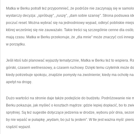
Matka w Berku potrafi też przypomnieć, że podróże nie zaczynają się w samolo
wystarczy decyzja: „spróbuję”, „ruszę”, „dam sobie szansę”. Strona podsuwa id
poczuć reset. Można wybrać się na jednodniowy wypad, odkryć pobliskie miejs
której wcześniej się nie zauważało. Takie treści są szczególnie cenne dla osób
mają czasu. Matka w Berku przekonuje, że „dla mnie” może znaczyć coś innego
w porządku.
Jeśli ktoś lubi planować wyjazdy tematycznie, Matka w Berku też to wspiera. R
górski, czasem wellnessowy, a czasem ruchowy. Dzięki temu czytelnik może do
kiedy potrzebuje spokoju, znajdzie pomysły na zwolnienie; kiedy ma ochotę na p
apetyt na drogę.
Dużo wartości na stronie daje także podejście do budżetu. Podróżowanie nie m
Berku pokazuje, jak myśleć o kosztach mądrze: gdzie lepiej dopłacić, bo to zwi
sprytniej. Są też sugestie dotyczące jedzenia w drodze, wyboru pór dnia, sezon
by nie wpaść w pułapkę „wydam, bo już tu jestem”. W tle jest ważna myśl: pie
rządzić wyjazd.