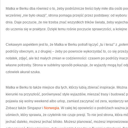
Matka w Berku dba również o to, żeby podróżnicze treści były miłe dla osób pocz
wcześniej „nie było okazji”, strona pomaga przejść przez podstawy: od wyboru
dnia. Daje poczucie, że nie trzeba znać wszystkich trików świata, żeby wyjech
do uczenia się w praktyce. Dzięki temu rośnie poczucie sprawczości, a kolejne 
Ciekawym aspektem jest to, że Matka w Berku potrafi łączyć „tu i teraz” z „potem
podróży obecnym, a z drugiej – żeby po powrocie wykorzystać to, co się przeży
notatek, zdjęć, ale też małych zmian w codzienności: czasem po podróży inacze
własne potrzeby. Strona w subtelny sposób pokazuje, że wyjazdy mogą być od
człowiek akurat szuka.
Matka w Berku to także miejsce dla tych, którzy lubią zbierać inspiracje. Moż
kierunki na przyszłość, porównywać style wyjazdów, mieszać trasy i budować p
pojawia się wolny weekend albo urlop, zamiast zaczynać od zera, wystarczy wróci
Zobacz także Singapur i
Norwegia
. W całej tej opowieści o podróżach ważna j
uśmiech, który sprawia, że czytelnik nie czuje presji. To nie jest strona, która 
jechać daleko, możesz jechać blisko. Możesz planować, możesz improwizowa