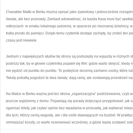
Charakter Matki w Berku można opisać jako żywiołowy i jednocześnie rozsądny
świata, ale bez przesady. Zamiast udowadniać, że każda trasa musi być spekt
odkryciach: w smaku lokalnego jedzenia, w spacerze po nieznanej dzielnicy, 
trafia prosto do pamięci. Dzięki temu czytelnik dostaje zachętę, by zrobić ten pi
czasu jest niewiele.
Jednym z największych atutów tej strony są podszepty na wyjazdy w różnych st
podróży tak, by w głowie czytelnika pojawił się film: gdzie warto skręcić, kiedy 
nie pędzić od punktu do punktu. To podejście docenią zarówno osoby, które lubi
Teksty potrafią pogodzić te dwa światy: dają ramy, ale zostawiają przestrzeń na
Na Matce w Berku ważna jest też strona „organizacyjna” podróżowania, czyli w
jeszcze wyjdziemy z domu. Pojawiają się porady dotyczące przygotowań: jak 
ogarniać bilety, jak czytać opinie bez wpadania w przesadę, jak wybierać miej
dla tych, którzy cenią wygodę, ale i dla osób stawiających na budżet. W prakty
zmniejszać koszty, co warto rezerwować wcześniej, a gdzie lepiej zostawić so