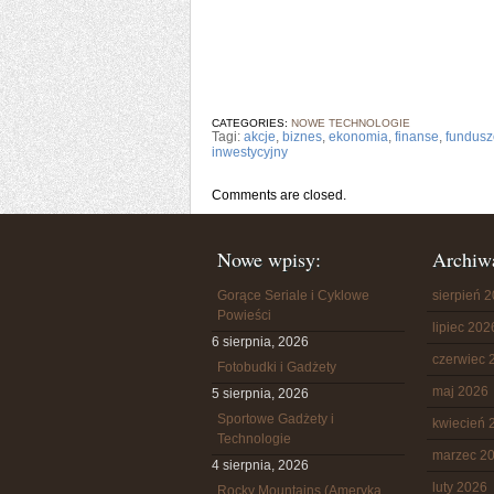
CATEGORIES:
NOWE TECHNOLOGIE
Tagi:
akcje
,
biznes
,
ekonomia
,
finanse
,
fundusz
inwestycyjny
Comments are closed.
Nowe wpisy:
Archiw
Gorące Seriale i Cyklowe
sierpień 
Powieści
lipiec 202
6 sierpnia, 2026
czerwiec 
Fotobudki i Gadżety
maj 2026
5 sierpnia, 2026
Sportowe Gadżety i
kwiecień 
Technologie
marzec 2
4 sierpnia, 2026
luty 2026
Rocky Mountains (Ameryka