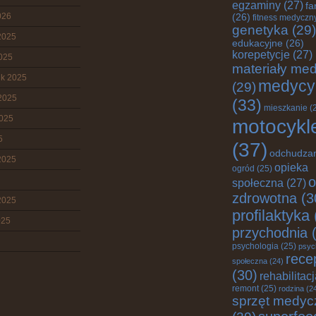
egzaminy
(27)
fa
026
(26)
fitness medyczn
genetyka
(29)
2025
edukacyjne
(26)
korepetycje
(27)
2025
materiały me
ik 2025
medycy
(29)
2025
(33)
mieszkanie
(
2025
motocykl
5
(37)
odchudza
2025
opieka
ogród
(25)
o
społeczna
(27)
zdrowotna
(3
2025
profilaktyka
025
przychodnia
(
psychologia
(25)
psyc
rece
społeczna
(24)
(30)
rehabilitac
remont
(25)
rodzina
(2
sprzęt medyc