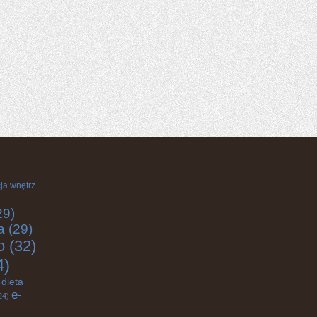
ja wnętrz
29)
a
(29)
o
(32)
4)
dieta
e-
24)