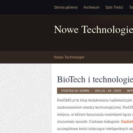
Strona główna
Archiwum
Spis Treści
Ta
Nowe Technologi
Nowe Technologie
BioTech i technologi
POSTED BY ADMIN
ON LIS - 26 - 2025
WI
RedSMS.pl to blog dedykowany najświeższym r
zastosowaniom wiedzy technologicznej. RedSM
miejsce, w którym fascynacja nowinkami łączy 
zrozumiały sposób. Ciekawe kategorie:
Gadżet
szczegółowe treści dotyczące inteligentnych a