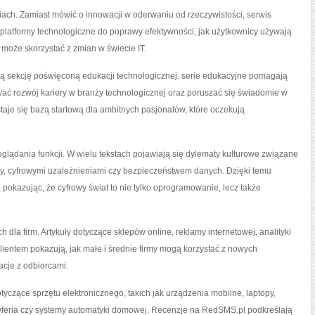
ach. Zamiast mówić o innowacji w oderwaniu od rzeczywistości, serwis
ją platformy technologiczne do poprawy efektywności, jak użytkownicy używają
 może skorzystać z zmian w świecie IT.
 sekcję poświęconą edukacji technologicznej. serie edukacyjne pomagają
ć rozwój kariery w branży technologicznej oraz poruszać się świadomie w
aje się bazą startową dla ambitnych pasjonatów, które oczekują
glądania funkcji. W wielu tekstach pojawiają się dylematy kulturowe związane
cy, cyfrowymi uzależnieniami czy bezpieczeństwem danych. Dzięki temu
okazując, że cyfrowy świat to nie tylko oprogramowanie, lecz także
la firm. Artykuły dotyczące sklepów online, reklamy internetowej, analityki
lientem pokazują, jak małe i średnie firmy mogą korzystać z nowych
lacje z odbiorcami.
tyczące sprzętu elektronicznego, takich jak urządzenia mobilne, laptopy,
yferia czy systemy automatyki domowej. Recenzje na RedSMS.pl podkreślają