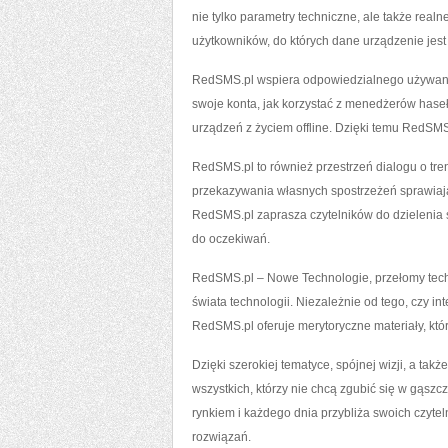
nie tylko parametry techniczne, ale także real
użytkowników, do których dane urządzenie jes
RedSMS.pl wspiera odpowiedzialnego używania n
swoje konta, jak korzystać z menedżerów haseł,
urządzeń z życiem offline. Dzięki temu Red
RedSMS.pl to również przestrzeń dialogu o tr
przekazywania własnych spostrzeżeń sprawiają
RedSMS.pl zaprasza czytelników do dzielenia
do oczekiwań.
RedSMS.pl – Nowe Technologie, przełomy techn
świata technologii. Niezależnie od tego, czy i
RedSMS.pl oferuje merytoryczne materiały, któ
Dzięki szerokiej tematyce, spójnej wizji, a tak
wszystkich, którzy nie chcą zgubić się w gąszcz
rynkiem i każdego dnia przybliża swoich czyt
rozwiązań.