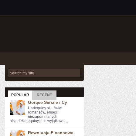
POPULAR
RECENT
Gorące Seriale i Cy
Harlequiny.pl – świat
romansów, emocji i
niezapomnianych
historiiHarlequiny.pl to wyjątkowe ...
Rewolucja Finansowa: