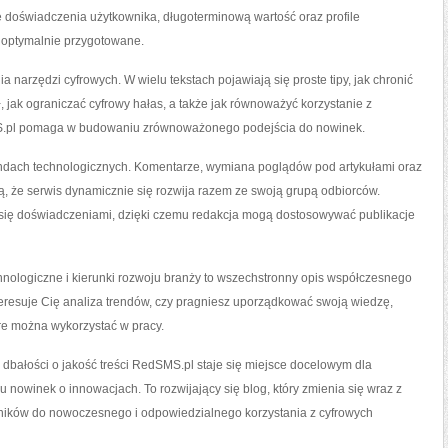
ne doświadczenia użytkownika, długoterminową wartość oraz profile
t optymalnie przygotowane.
arzędzi cyfrowych. W wielu tekstach pojawiają się proste tipy, jak chronić
 jak ograniczać cyfrowy hałas, a także jak równoważyć korzystanie z
SMS.pl pomaga w budowaniu zrównoważonego podejścia do nowinek.
endach technologicznych. Komentarze, wymiana poglądów pod artykułami oraz
, że serwis dynamicznie się rozwija razem ze swoją grupą odbiorców.
 się doświadczeniami, dzięki czemu redakcja mogą dostosowywać publikacje
ologiczne i kierunki rozwoju branży to wszechstronny opis współczesnego
nteresuje Cię analiza trendów, czy pragniesz uporządkować swoją wiedzę,
re można wykorzystać w pracy.
że dbałości o jakość treści RedSMS.pl staje się miejsce docelowym dla
u nowinek o innowacjach. To rozwijający się blog, który zmienia się wraz z
elników do nowoczesnego i odpowiedzialnego korzystania z cyfrowych