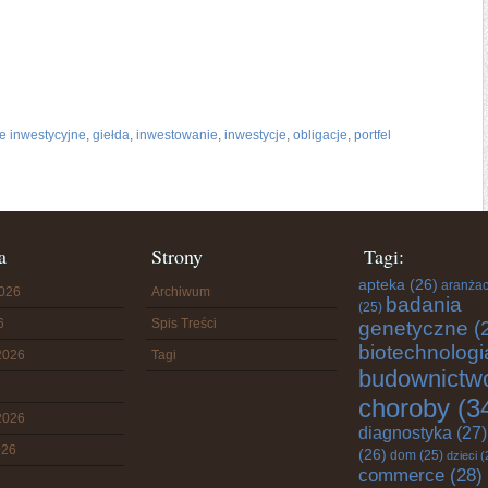
e inwestycyjne
,
giełda
,
inwestowanie
,
inwestycje
,
obligacje
,
portfel
a
Strony
Tagi:
apteka
(26)
aranżac
2026
Archiwum
badania
(25)
6
Spis Treści
genetyczne
(
biotechnologi
2026
Tagi
budownictw
choroby
(3
2026
diagnostyka
(27)
026
(26)
dom
(25)
dzieci
(
commerce
(28)