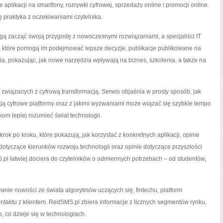
aplikacji na smartfony, rozrywki cyfrowej, sprzedaży online i promocji online.
ę praktyka z oczekiwaniami czytelnika.
gą zacząć swoją przygodę z nowoczesnymi rozwiązaniami, a specjaliści IT
, które pomogą im podejmować lepsze decyzje. publikacje publikowane na
, pokazując, jak nowe narzędzia wpływają na biznes, szkolenia, a także na
związanych z cyfrową transformacją. Serwis objaśnia w prosty sposób, jak
dają cyfrowe platformy oraz z jakimi wyzwaniami może wiązać się szybkie tempo
om lepiej rozumieć świat technologii.
ok po kroku, które pokazują, jak korzystać z konkretnych aplikacji, opinie
otyczące kierunków rozwoju technologii oraz opinie dotyczące przyszłości
.pl łatwiej dociera do czytelników o odmiennych potrzebach – od studentów,
e nowości ze świata algorytmów uczących się, fintechu, platform
ontaktu z klientem. RedSMS.pl zbiera informacje z licznych segmentów rynku,
, co dzieje się w technologiach.