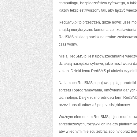
computingu, bezpieczeństwa cyfrowego, a także 
Każdy tekst jest tworzony tak, aby łączyć wiedz
RedSMS.pl to przestrzeń, gdzie nowicjusze mo
znajdą merytoryczne komentarze i zestawienia
RedSMS.pl kładą nacisk na realne zastosowania
czas wolny.
Misją RedSMS.pl jest upowszechnianie wiedzy 
działają narzędzia cyfrowe, jakie możliwości 
zmian. Dzięki temu RedSMS.pl ułatwia czytelnik
Na łamach RedSMS.pl pojawiają się poradniki kr
sprzętu i oprogramowania, omówienia danych d
technologii. Dzięki różnorodności form RedSMS
przez konsultantów, aż po przedsiębiorców.
Ważnym elementem RedSMS.pl jest monitorowani
sprzedażowych, rozrywki online czy platform k
aby w jednym miejscu zebrać spójny obraz tego