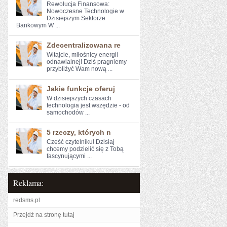
Rewolucja Finansowa:
Nowoczesne Technologie​ w
Dzisiejszym Sektorze
Bankowym W ...
Zdecentralizowana re
Witajcie, miłośnicy energii
odnawialnej! Dziś pragniemy
przybliżyć Wam‌ nową⁣ ...
Jakie funkcje oferuj
W dzisiejszych czasach
technologia​ jest wszędzie - od
samochodów ...
5 rzeczy, których n
Cześć czytelniku!⁣ Dzisiaj
chcemy⁤ podzielić się z Tobą
fascynującymi ...
Reklama:
redsms.pl
Przejdź na stronę tutaj