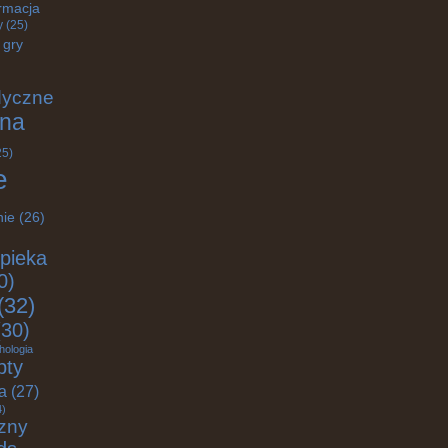
rmacja
y
(25)
gry
dyczne
na
25)
e
nie
(26)
pieka
0)
(32)
30)
hologia
pty
ja
(27)
4)
zny