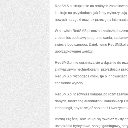
RedSMS.pl skupia się na realnych zastosowani
ilustruje na przykładach, jak firmy wykorzystu
nowych narzędzi oraz jak przeciętny internauta
W serwisie RedSMS.pl można znaleźć obszerną
zrozumieć podstawy programowania, zaplanuwa
świecie bootcampów. Dzięki temu RedSMS.pl st
uporządkowanej wiedzy.
RedSMS.pl nie ogranicza się wyłącznie do prze
z inwazyjnymi technologiami, przyszłością pra
RedSMS.pl wzbogaca dyskusję o innowacjach, p
codzienne wybory.
RedSMS.pl to również kompas po rozwiązaniach d
danych, marketing automation i komunikacji z k
technologii, aby rozwijać sprzedaż i tworzyć re
Istotną częścią RedSMS.pl są również teksty do
urządzenia hybrydowe, sprzęt gamingowy, per