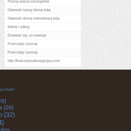
Poznaj więcej szczegółów
Odwiedź naszą stronę tutaj
Odwiedź stronę internetową tutaj
Kliknij i odkryj
Dowiedz się, co nowego
Przeczytaj i poznaj
Przeczytaj i poznaj
http://thatcorporatemagicguy.com
ja wnętrz
29)
a
(29)
o
(32)
4)
dieta