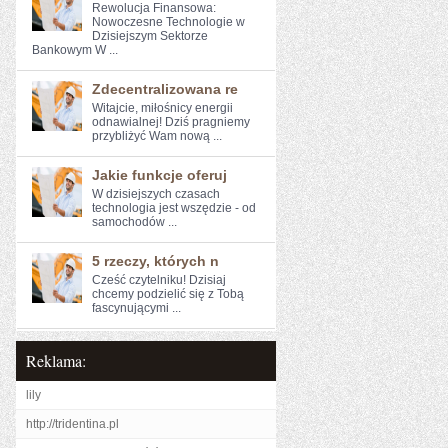
Rewolucja Finansowa:
Nowoczesne Technologie​ w
Dzisiejszym Sektorze
Bankowym W ...
Zdecentralizowana re
Witajcie, miłośnicy energii
odnawialnej! Dziś pragniemy
przybliżyć Wam‌ nową⁣ ...
Jakie funkcje oferuj
W dzisiejszych czasach
technologia​ jest wszędzie - od
samochodów ...
5 rzeczy, których n
Cześć czytelniku!⁣ Dzisiaj
chcemy⁤ podzielić się z Tobą
fascynującymi ...
Reklama:
lily
http://tridentina.pl