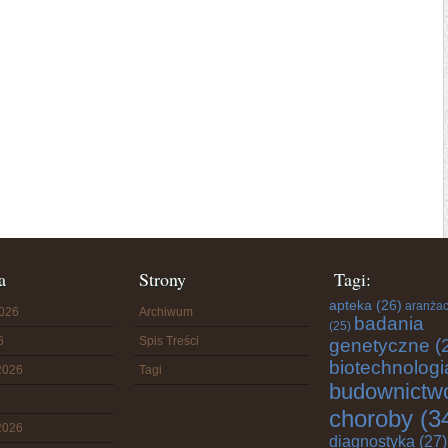
a
Strony
Tagi:
apteka
(26)
aranżac
2026
Archiwum
badania
(25)
6
Spis Treści
genetyczne
(
biotechnologi
2026
Tagi
budownictw
choroby
(3
2026
diagnostyka
(27)