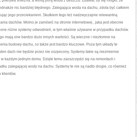
ć pokrywa śnieżna, a letnią porą woda z deszczu. Zdawać by się mogło, że
jednakże nic bardziej błędnego. Zalegająca woda na dachu, zdoła być całkiem
kując jego przeciekaniem. Skutkiem tego też nadzwyczajnie relewantną
ania dachów. Wolno je zamówić na stronie internetowej
, jaka jest obecnie
nione różne systemy odwodnień, w tym właśnie używane w przypadku dachów.
tego mają one bardzo dużo innych wartości. Są wieczne i niezłomne na
enia budowy dachu, co także jest bardzo kluczowe. Poza tym układy te
żaden dach nie będzie przez nie oszpecony. Systemy takie są niezmiernie
ć w każdym jednym domu. Dzięki temu zaoszczędzi się na remontach i
dku zalegającej wody na dachu. Systemy te nie są nadto drogie, co również
 klientów.