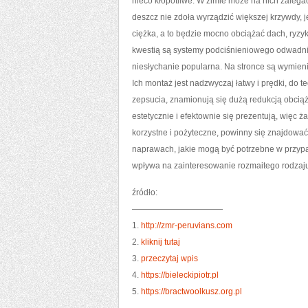
nieco kłopotliwe. W zimie może na nich zalega
deszcz nie zdoła wyrządzić większej krzywdy, 
ciężka, a to będzie mocno obciążać dach, ryzy
kwestią są systemy podciśnieniowego odwadni
niesłychanie popularna. Na stronce są wymie
Ich montaż jest nadzwyczaj łatwy i prędki, do 
zepsucia, znamionują się dużą redukcją obciąż
estetycznie i efektownie się prezentują, więc 
korzystne i pożyteczne, powinny się znajdowa
naprawach, jakie mogą być potrzebne w przypa
wpływa na zainteresowanie rozmaitego rodzaju
źródło:
———————————
1.
http://zmr-peruvians.com
2.
kliknij tutaj
3.
przeczytaj wpis
4.
https://bieleckipiotr.pl
5.
https://bractwoolkusz.org.pl