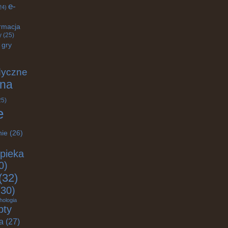
e-
24)
rmacja
y
(25)
gry
dyczne
na
25)
e
nie
(26)
pieka
0)
(32)
30)
hologia
pty
ja
(27)