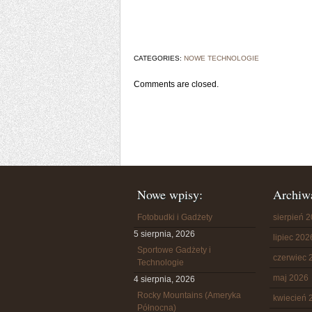
CATEGORIES:
NOWE TECHNOLOGIE
Comments are closed.
Nowe wpisy:
Archiw
Fotobudki i Gadżety
sierpień 
5 sierpnia, 2026
lipiec 202
Sportowe Gadżety i
czerwiec 
Technologie
maj 2026
4 sierpnia, 2026
Rocky Mountains (Ameryka
kwiecień 
Północna)