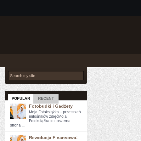
POPULAR
RECENT
Fotobudki i Gadżety
Moja Fotoksiążka – przestrzeń
miłośników zdjęćMoja
Fotoksiążka to obszerna
strona ...
Rewolucja Finansowa: