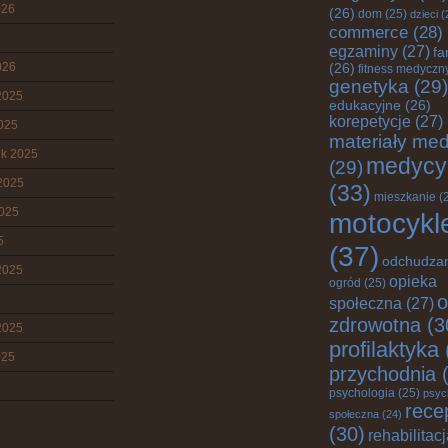
026
(26)
dom
(25)
dzieci
(
commerce
(28)
egzaminy
(27)
fa
026
(26)
fitness medyczn
genetyka
(29)
2025
edukacyjne
(26)
korepetycje
(27)
2025
materiały me
ik 2025
medycy
(29)
2025
(33)
mieszkanie
(
2025
motocykl
5
(37)
odchudza
2025
opieka
ogród
(25)
o
społeczna
(27)
zdrowotna
(3
2025
profilaktyka
025
przychodnia
(
psychologia
(25)
psyc
rece
społeczna
(24)
(30)
rehabilitac