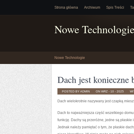
Strona główna
Archiwum
Spis Treści
Ta
Nowe Technologi
Nowe Technologie
Dach jest konieczne 
POSTED BY ADMIN
ON WRZ - 10 - 2025
WI
Dach wielokrotnie nazywany jest czapką miesz
Dach to najważniejsza część wszelkiego domu
funkcję. Dachy są przeróżne, jedne są płaski
Jednak należy pamiętać o tym, że płaskie dachy