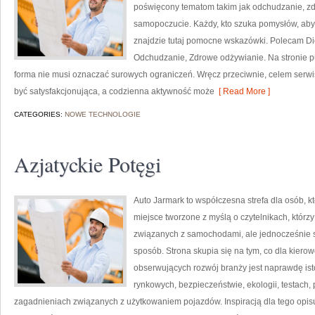
poświęcony tematom takim jak odchudzanie, zdr
samopoczucie. Każdy, kto szuka pomysłów, aby je
znajdzie tutaj pomocne wskazówki. Polecam Di
Odchudzanie, Zdrowe odżywianie. Na stronie pu
forma nie musi oznaczać surowych ograniczeń. Wręcz przeciwnie, celem serwi
być satysfakcjonująca, a codzienna aktywność może
[ Read More ]
CATEGORIES:
NOWE TECHNOLOGIE
Azjatyckie Potęgi
Auto Jarmark to współczesna strefa dla osób, 
miejsce tworzone z myślą o czytelnikach, któr
związanych z samochodami, ale jednocześnie sz
sposób. Strona skupia się na tym, co dla kiero
obserwujących rozwój branży jest naprawdę ist
rynkowych, bezpieczeństwie, ekologii, testach
zagadnieniach związanych z użytkowaniem pojazdów. Inspiracją dla tego opisu j