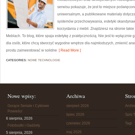
serwisu pokazuje, że jest to miejsce poświęc
uniwersalnym, a publikowane materiały dotyczą
systemów przechowywania, estetyki skandynaw
korzystania z mebli. Znajdziesz na stronie taki
Meblach. To blog, które spaja estetykę z praktycznością. Nie jest to wyłącznie
dla osób, które chcą stworzyć wygodne wnętrze dla najmłodszych, zmienić aran
prostu zainwestować w solidne
[ Read More ]
CATEGORIES:
NOWE TECHNOLOGIE
Nowe wpisy:
Archiwa
Stro
Gorące Seriale i Cyklowe
sierpień 2026
Arch
Powieści
lipiec 2026
Spis T
6 sierpnia, 2026
czerwiec 2026
Tagi
Fotobudki i Gadżety
maj 2026
5 sierpnia, 2026