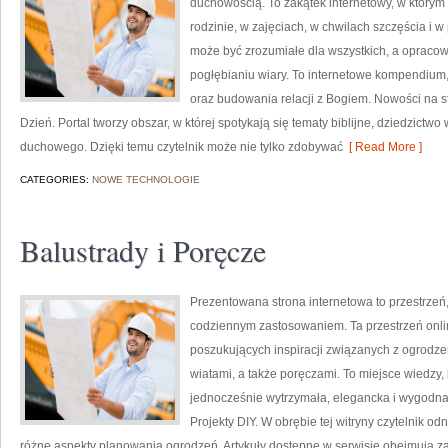
duchowością. To zakątek internetowy, w którym w
rodzinie, w zajęciach, w chwilach szczęścia i 
może być zrozumiałe dla wszystkich, a opraco
pogłębianiu wiary. To internetowe kompendium,
oraz budowania relacji z Bogiem. Nowości na s
Dzień. Portal tworzy obszar, w której spotykają się tematy biblijne, dziedzictw
duchowego. Dzięki temu czytelnik może nie tylko zdobywać
[ Read More ]
CATEGORIES:
NOWE TECHNOLOGIE
Balustrady i Poręcze
Prezentowana strona internetowa to przestrzeń,
codziennym zastosowaniem. Ta przestrzeń onli
poszukujących inspiracji związanych z ogrodze
wiatami, a także poręczami. To miejsce wiedzy
jednocześnie wytrzymała, elegancka i wygodna
Projekty DIY. W obrębie tej witryny czytelnik od
różne aspekty planowania ogrodzeń. Artykuły dostępne w serwisie obejmują z