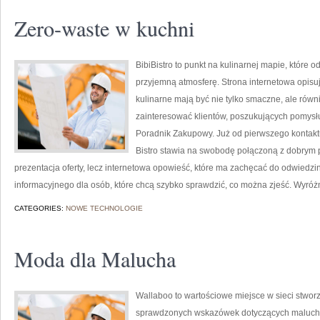
Zero-waste w kuchni
BibiBistro to punkt na kulinarnej mapie, które
przyjemną atmosferę. Strona internetowa opisuj
kulinarne mają być nie tylko smaczne, ale równ
zainteresować klientów, poszukujących pomysł
Poradnik Zakupowy. Już od pierwszego kontaktu
Bistro stawia na swobodę połączoną z dobrym p
prezentacja oferty, lecz internetowa opowieść, które ma zachęcać do odwiedzin
informacyjnego dla osób, które chcą szybko sprawdzić, co można zjeść. Wyróż
CATEGORIES:
NOWE TECHNOLOGIE
Moda dla Malucha
Wallaboo to wartościowe miejsce w sieci stworz
sprawdzonych wskazówek dotyczących maluchów