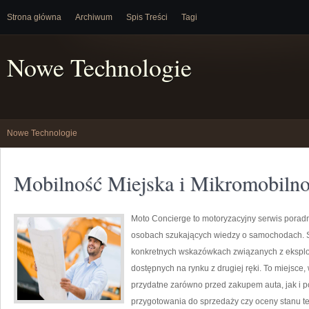
Strona główna
Archiwum
Spis Treści
Tagi
Nowe Technologie
Nowe Technologie
Mobilność Miejska i Mikromobiln
Moto Concierge to motoryzacyjny serwis poradn
osobach szukających wiedzy o samochodach. S
konkretnych wskazówkach związanych z eksplo
dostępnych na rynku z drugiej ręki. To miejsce,
przydatne zarówno przed zakupem auta, jak i 
przygotowania do sprzedaży czy oceny stanu te