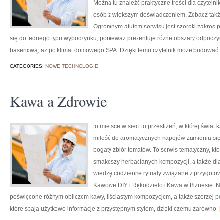
Można tu znaleźć praktyczne treści dla czyteln
osób z większym doświadczeniem. Zobacz takż
Ogromnym atutem serwisu jest szeroki zakres 
się do jednego typu wypoczynku, ponieważ prezentuje różne obszary odpoczynk
basenową, aż po klimat domowego SPA. Dzięki temu czytelnik może budować 
CATEGORIES:
NOWE TECHNOLOGIE
Kawa a Zdrowie
to miejsce w sieci to przestrzeń, w której świat
miłość do aromatycznych napojów zamienia się 
bogaty zbiór tematów. To serwis tematyczny, któ
smakoszy herbacianych kompozycji, a także dla 
wiedzę codzienne rytuały związane z przygot
Kawowe DIY i Rękodzieło i Kawa w Biznesie. N
poświęcone różnym obliczom kawy, liściastym kompozycjom, a także szerzej p
które spaja użytkowe informacje z przystępnym stylem, dzięki czemu zarówno
[