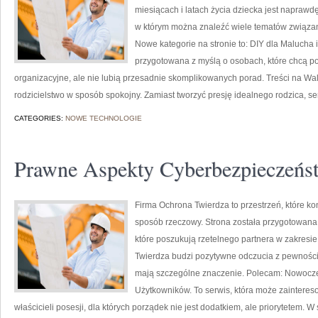
miesiącach i latach życia dziecka jest naprawdę
w którym można znaleźć wiele tematów związa
Nowe kategorie na stronie to: DIY dla Malucha i
przygotowana z myślą o osobach, które chcą 
organizacyjne, ale nie lubią przesadnie skomplikowanych porad. Treści na W
rodzicielstwo w sposób spokojny. Zamiast tworzyć presję idealnego rodzica, se
CATEGORIES:
NOWE TECHNOLOGIE
Prawne Aspekty Cyberbezpieczeńs
Firma Ochrona Twierdza to przestrzeń, które k
sposób rzeczowy. Strona została przygotowana z
które poszukują rzetelnego partnera w zakres
Twierdza budzi pozytywne odczucia z pewnością
mają szczególne znaczenie. Polecam: Nowoczes
Użytkowników. To serwis, która może zainteres
właścicieli posesji, dla których porządek nie jest dodatkiem, ale priorytetem. 