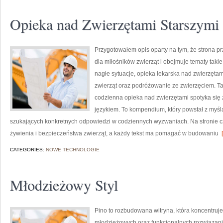
Opieka nad Zwierzętami Starszymi
Przygotowałem opis oparty na tym, że strona prz
dla miłośników zwierząt i obejmuje tematy takie
nagłe sytuacje, opieka lekarska nad zwierzętam
zwierząt oraz podróżowanie ze zwierzęciem. Ta 
codzienna opieka nad zwierzętami spotyka się 
językiem. To kompendium, który powstał z myślą
szukających konkretnych odpowiedzi w codziennych wyzwaniach. Na stronie cz
żywienia i bezpieczeństwa zwierząt, a każdy tekst ma pomagać w budowaniu
[
CATEGORIES:
NOWE TECHNOLOGIE
Młodzieżowy Styl
Pino to rozbudowana witryna, która koncentruj
młodzieżowych oraz funkcjonalnych rozwiązani