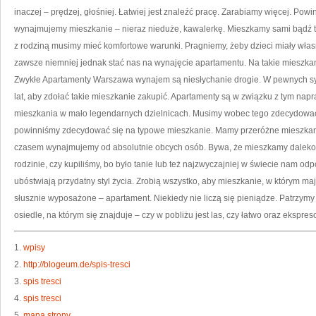
inaczej – prędzej, głośniej. Łatwiej jest znaleźć pracę. Zarabiamy więcej. Po
wynajmujemy mieszkanie – nieraz nieduże, kawalerkę. Mieszkamy sami bądź te
z rodziną musimy mieć komfortowe warunki. Pragniemy, żeby dzieci miały własn
zawsze niemniej jednak stać nas na wynajęcie apartamentu. Na takie mieszkan
Zwykłe Apartamenty Warszawa wynajem są niesłychanie drogie. W pewnych syt
lat, aby zdołać takie mieszkanie zakupić. Apartamenty są w związku z tym nap
mieszkania w mało legendarnych dzielnicach. Musimy wobec tego zdecydować
powinniśmy zdecydować się na typowe mieszkanie. Mamy przeróżne mieszkan
czasem wynajmujemy od absolutnie obcych osób. Bywa, że mieszkamy daleko 
rodzinie, czy kupiliśmy, bo było tanie lub też najzwyczajniej w świecie nam odp
ubóstwiają przydatny styl życia. Zrobią wszystko, aby mieszkanie, w którym ma
słusznie wyposażone – apartament. Niekiedy nie liczą się pieniądze. Patrzymy n
osiedle, na którym się znajduje – czy w pobliżu jest las, czy łatwo oraz ekspr
1.
wpisy
2.
http://blogeum.de/spis-tresci
3.
spis tresci
4.
spis tresci
5.
mapa strony