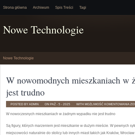
Strona główna
Archiwum
Spis Treści
Tagi
Nowe Technologie
Nowe Technologie
W nowomodnych mieszkaniach w 
jest trudno
W
POSTED BY ADMIN
ON PAŹ - 5 - 2025
WITH
MOŻLIWOŚĆ KOMENTOWANIA
ZO
NO
MI
W nowoczesnych mieszkaniach w żadnym wypadku nie jest trudno
W
ŻA
WY
NIE
Są figury, których marzeniem jest mieszkanie w dużym mieście. W pewnych sy
JE
TR
miejscowości naturalnie do stolicy lub innych miast takich jak Kraków, Wrocław