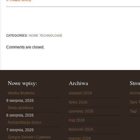
CATEGORIES:
NOWE TECHNOLOGIE
Comments are closed.
Nowe wpisy:
Archiwa
Stro
Wielka Brytania
sierpień 2026
Arch
9 sierpnia, 2026
lipiec 2026
Spis T
Dieta sportowa
czerwiec 2026
Tagi
8 sierpnia, 2026
maj 2026
Rehabilitacja dzieci
kwiecień 2026
7 sierpnia, 2026
Gorące Seriale i Cyklowe
marzec 2026