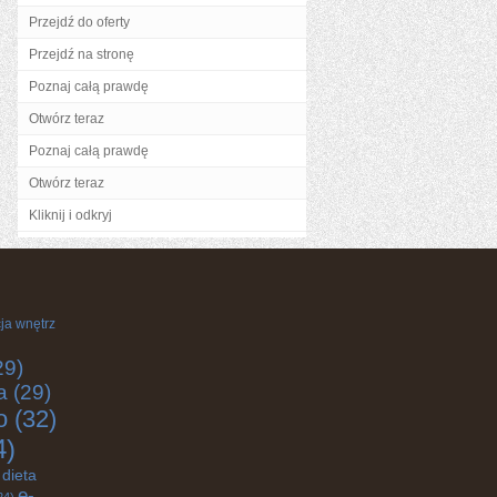
Przejdź do oferty
Przejdź na stronę
Poznaj całą prawdę
Otwórz teraz
Poznaj całą prawdę
Otwórz teraz
Kliknij i odkryj
ja wnętrz
29)
a
(29)
o
(32)
4)
dieta
e-