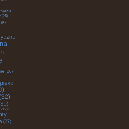
24)
rmacja
y
(25)
gry
dyczne
na
25)
e
nie
(26)
pieka
0)
(32)
30)
hologia
pty
ja
(27)
4)