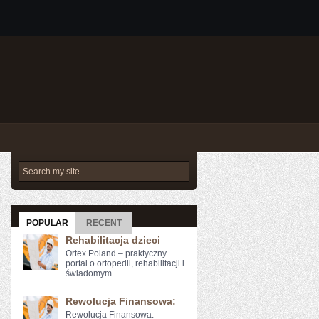
POPULAR
RECENT
Rehabilitacja dzieci
Ortex Poland – praktyczny
portal o ortopedii, rehabilitacji i
świadomym ...
Rewolucja Finansowa:
Rewolucja Finansowa: