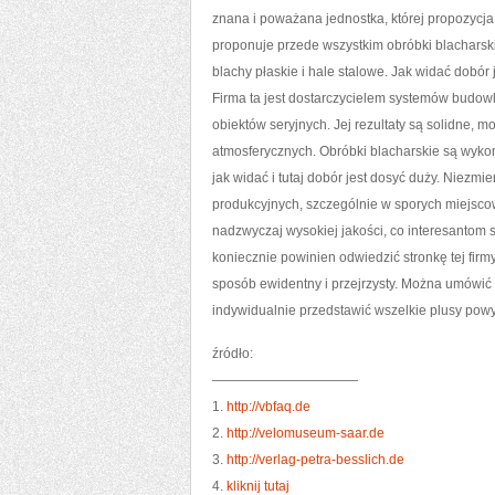
znana i poważana jednostka, której propozycja 
proponuje przede wszystkim obróbki blacharski
blachy płaskie i hale stalowe. Jak widać dobór 
Firma ta jest dostarczycielem systemów budowla
obiektów seryjnych. Jej rezultaty są solidne, 
atmosferycznych. Obróbki blacharskie są wyk
jak widać i tutaj dobór jest dosyć duży. Niezmi
produkcyjnych, szczególnie w sporych miejscowo
nadzwyczaj wysokiej jakości, co interesantom s
koniecznie powinien odwiedzić stronkę tej firmy
sposób ewidentny i przejrzysty. Można umówić 
indywidualnie przedstawić wszelkie plusy powy
źródło:
———————————
1.
http://vbfaq.de
2.
http://velomuseum-saar.de
3.
http://verlag-petra-besslich.de
4.
kliknij tutaj