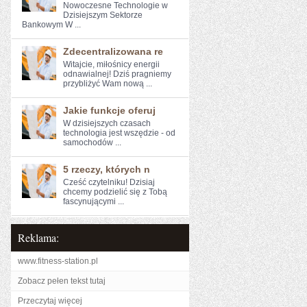
Nowoczesne Technologie​ w
Dzisiejszym Sektorze
Bankowym W ...
Zdecentralizowana re
Witajcie, miłośnicy energii
odnawialnej! Dziś pragniemy
przybliżyć Wam‌ nową⁣ ...
Jakie funkcje oferuj
W dzisiejszych czasach
technologia​ jest wszędzie - od
samochodów ...
5 rzeczy, których n
Cześć czytelniku!⁣ Dzisiaj
chcemy⁤ podzielić się z Tobą
fascynującymi ...
Reklama:
www.fitness-station.pl
Zobacz pełen tekst tutaj
Przeczytaj więcej