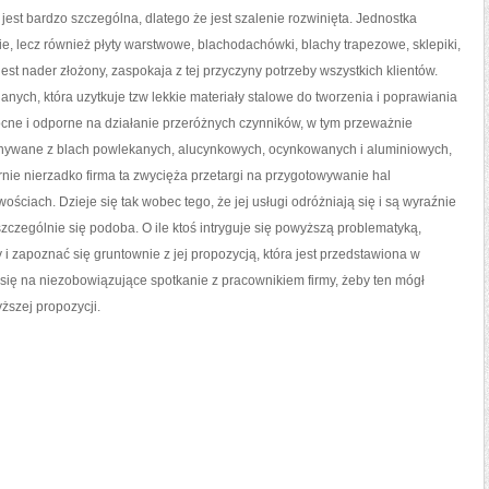
MOŻE
jest bardzo szczególna, dlatego że jest szalenie rozwinięta. Jednostka
WYRZĄDZIĆ
SPORE
e, lecz również płyty warstwowe, blachodachówki, blachy trapezowe, sklepiki,
jest nader złożony, zaspokaja z tej przyczyny potrzeby wszystkich klientów.
nych, która uzytkuje tzw lekkie materiały stalowe do tworzenia i poprawiania
mocne i odporne na działanie przeróżnych czynników, w tym przeważnie
onywane z blach powlekanych, alucynkowych, ocynkowanych i aluminiowych,
ernie nierzadko firma ta zwycięża przetargi na przygotowywanie hal
ściach. Dzieje się tak wobec tego, że jej usługi odróżniają się i są wyraźnie
zczególnie się podoba. O ile ktoś intryguje się powyższą problematyką,
 i zapoznać się gruntownie z jej propozycją, która jest przedstawiona w
się na niezobowiązujące spotkanie z pracownikiem firmy, żeby ten mógł
ższej propozycji.