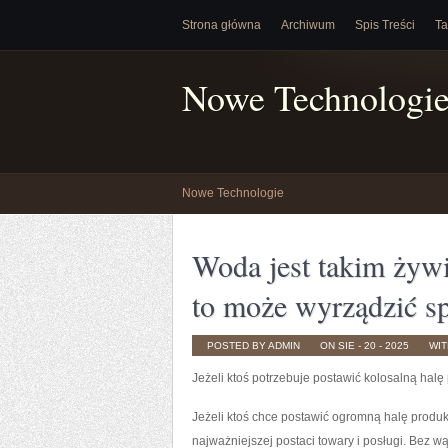
Strona główna
Archiwum
Spis Treści
Ta
Nowe Technologi
Nowe Technologie
Woda jest takim żywio
to może wyrządzić s
POSTED BY ADMIN
ON SIE - 20 - 2025
WI
Jeżeli ktoś potrzebuje postawić kolosalną halę
Jeżeli ktoś chce postawić ogromną halę produkc
najważniejszej postaci towary i posługi. Bez w