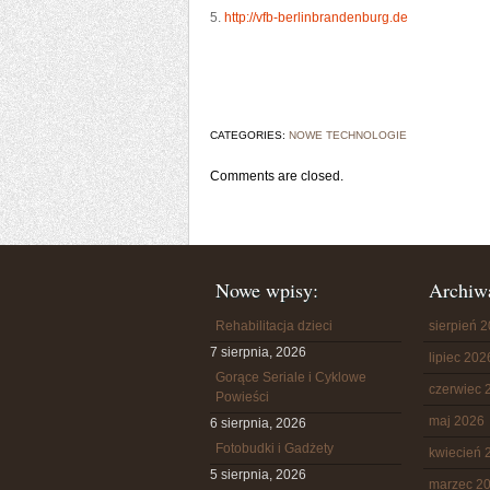
5.
http://vfb-berlinbrandenburg.de
CATEGORIES:
NOWE TECHNOLOGIE
Comments are closed.
Nowe wpisy:
Archiw
Rehabilitacja dzieci
sierpień 
7 sierpnia, 2026
lipiec 202
Gorące Seriale i Cyklowe
czerwiec 
Powieści
maj 2026
6 sierpnia, 2026
Fotobudki i Gadżety
kwiecień 
5 sierpnia, 2026
marzec 2