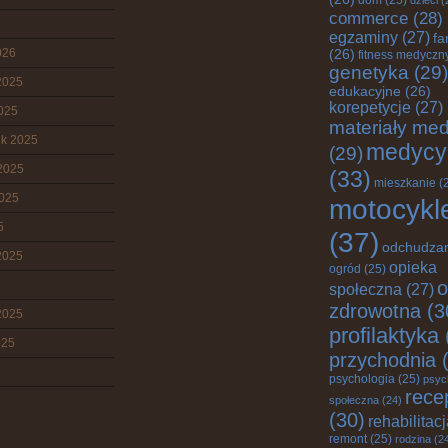
dzieci
(
commerce
(28)
egzaminy
(27)
fa
026
(26)
fitness medyczn
genetyka
(29)
2025
edukacyjne
(26)
korepetycje
(27)
2025
materiały me
ik 2025
medycy
(29)
2025
(33)
mieszkanie
(
2025
motocykl
5
(37)
odchudza
2025
opieka
ogród
(25)
o
społeczna
(27)
zdrowotna
(3
2025
profilaktyka
025
przychodnia
(
psychologia
(25)
psyc
rece
społeczna
(24)
(30)
rehabilitac
remont
(25)
rodzina
(2