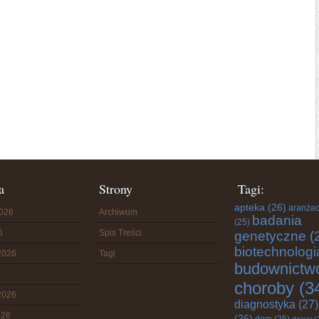
a
Strony
Tagi:
apteka
(26)
aranżac
2026
Archiwum
badania
(25)
6
Spis Treści
genetyczne
(
biotechnologi
2026
Tagi
budownictw
choroby
(3
2026
diagnostyka
(27)
026
(26)
dom
(25)